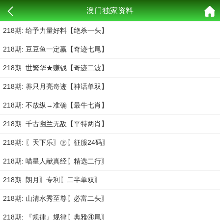
澳门独家资料
218期: 给予力量好料【绝杀一头】
218期: 豆豆鱼一定赢【奇迹七尾】
218期: 世繁华★赚钱【奇迹二波】
218期: 养只月亮奇迹【神话单双】
218期: 不放纵→准确【最牛七肖】
218期: 千古幽兰无敌【平特两肖】
218期: 〖天下乐〗㊣〖征服24码〗
218期: 喵星人献真经〖精选二行〗
218期: 朗月〗专利〖二半单双〗
218期: 山清水秀至尊〖必富二头〗
218期: 『规律』规律〖典雅④尾〗