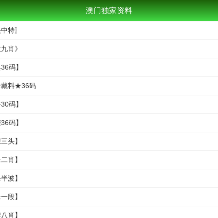
澳门独家资料
头中特〗
收九肖》
典36码】
珍藏料★36码
牛30码】
赚36码】
想三头】
杀二肖】
杀半波】
杀一段】
牌八肖】