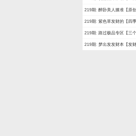
219期: 醉卧美人膝准【原
219期: 紫色草发财的【四
219期: 路过极品专区【三
219期: 梦出发发财本【发