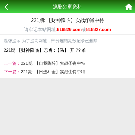
澳彩独家资料
221期: 【财神降临】实战①肖中特
请牢记本站网址:
818826.com
或
818827.com
温馨提示:为了提高网速，部分连错期数记录已删除
221期 【财神降临】①肖 :【马】 开 ?? 准
上一篇：
221期: 【自我陶醉】实战①肖中特
下一篇：
221期: 【日进斗金】实战①肖中特