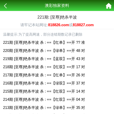
澳彩独家资料
221期: [至尊]绝杀半波
请牢记本站网址:
818826.com
或
818827.com
温馨提示:为了提高网速，部分连错期数记录已删除
221期 [至尊]绝杀半波 杀 : ==【红单】==开 ?? 准
220期 [至尊]绝杀半波 杀 : ==【绿单】==开 48 对
219期 [至尊]绝杀半波 杀 : ==【蓝双】==开 43 对
218期 [至尊]绝杀半波 杀 : ==【红双】==开 17 对
217期 [至尊]绝杀半波 杀 : ==【红单】==开 26 对
216期 [至尊]绝杀半波 杀 : ==【绿双】==开 37 对
215期 [至尊]绝杀半波 杀 : ==【红双】==开 14 对
214期 [至尊]绝杀半波 杀 : ==【红双】==开 04 对
213期 [至尊]绝杀半波 杀 : ==【绿单】==开 35 对