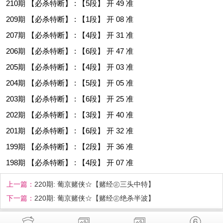
210期 【必杀特断】 : 【5段】 开 49 准
209期 【必杀特断】 : 【1段】 开 08 准
207期 【必杀特断】 : 【4段】 开 31 准
206期 【必杀特断】 : 【6段】 开 47 准
205期 【必杀特断】 : 【4段】 开 03 准
204期 【必杀特断】 : 【5段】 开 05 准
203期 【必杀特断】 : 【6段】 开 25 准
202期 【必杀特断】 : 【3段】 开 40 准
201期 【必杀特断】 : 【6段】 开 32 准
199期 【必杀特断】 : 【2段】 开 36 准
198期 【必杀特断】 : 【4段】 开 07 准
上一篇：
220期: 葡京赌侠☆【赌经㊣三头中特】
下一篇：
220期: 葡京赌侠☆【赌经㊣绝杀半波】