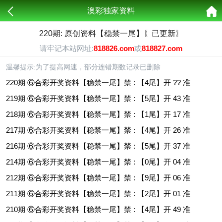
澳彩独家资料
220期: 原创资料【稳禁一尾】〖已更新〗
请牢记本站网址:
818826.com
或
818827.com
温馨提示:为了提高网速，部分连错期数记录已删除
220期 ⑥合彩开奖资料【稳禁一尾】禁 : 【4尾】开 ?? 准
219期 ⑥合彩开奖资料【稳禁一尾】禁 : 【5尾】开 43 准
218期 ⑥合彩开奖资料【稳禁一尾】禁 : 【1尾】开 17 准
217期 ⑥合彩开奖资料【稳禁一尾】禁 : 【4尾】开 26 准
216期 ⑥合彩开奖资料【稳禁一尾】禁 : 【5尾】开 37 准
214期 ⑥合彩开奖资料【稳禁一尾】禁 : 【0尾】开 04 准
212期 ⑥合彩开奖资料【稳禁一尾】禁 : 【9尾】开 06 准
211期 ⑥合彩开奖资料【稳禁一尾】禁 : 【2尾】开 01 准
210期 ⑥合彩开奖资料【稳禁一尾】禁 : 【4尾】开 49 准