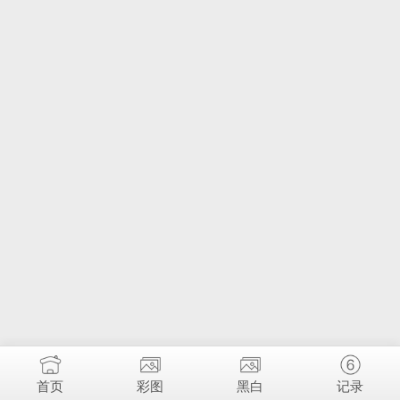
首页
彩图
黑白
记录