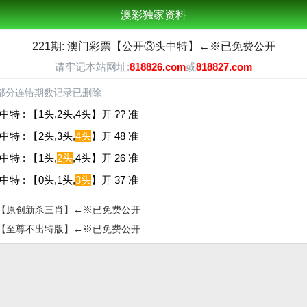
澳彩独家资料
221期: 澳门彩票【公开③头中特】←※已免费公开
请牢记本站网址:
818826.com
或
818827.com
部分连错期数记录已删除
 : 【1头,2头,4头】开 ?? 准
特 : 【2头,3头,
4头
】开 48 准
特 : 【1头,
2头
,4头】开 26 准
特 : 【0头,1头,
3头
】开 37 准
彩票【原创新杀三肖】←※已免费公开
彩票【至尊不出特版】←※已免费公开