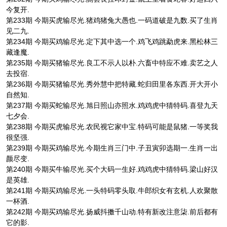
今复开.
第233期 今期买虎输尽光.猪鸡猪兔大愚也.一码道破是九数.买了生肖
见二九.
第234期 今期买鸡输尽光.定下其中选一个.鸡飞鸡跳勐虎来.黑松林三
藏逢魔.
第235期 今期买猪输尽光.良工不示人以朴.六畜中特应不难.卖艺之人
去投宿.
第236期 今期买猪输尽光.秀外慧中把特藏.蛇归田里各东西.开大开小
自然知.
第237期 今期买蛇输尽光.旭日照山亦照水.鸡鸡虎中猜特码.喜登九天
七夕会.
第238期 今期买虎输尽光.农民视它家中宝.特码可能是鼠猪.一等奖我
很坚强.
第239期 今期买鸡输尽光.今期生肖三门中.子丑寅卯选期一.生肖一出
颜尽变.
第240期 今期买牛输尽光.买个大码一生好.鸡鸡虎中猜特码.梁山好汉
是英雄.
第241期 今期买鸡输尽光.一头特码零头取.牛郎织女有玄机.人欢聚散
一杯酒.
第242期 今期买鸡输尽光.扬威抖擞千山动.特有新改注意柒.前后都有
它的影.