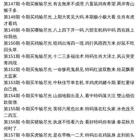
第147期 今期买猴输尽光.有去無來不成理.六畜鼠鸡有希望.两岸青山
猴子多.
第148期 今期买鸡输尽光.上期大奖见大码.本期极小极大看.生肖有虎
才看鸡.
第149期 今期买哪输尽光.八上四下开一码.六部玄机码中码.西在路上
你我他.
第150期 今期买鸡输尽光.咬鸡出海四一现.鸡行风雨西方来.好鼠不吃
回头草.
第151期 今期买兔输尽光.十二三多福佳术.特码生肖大泽土.风云突变
青鸡现.
第152期 今期买兔输尽光.一命惨死鬼易见.特码红波双数来.桂花飘香
太监家.
第153期 今期买羊输尽光.中秋佳节单玄机.羊鸡虎鸡赌今期.要红要绿
自己挑.
第154期 今期买牛输尽光.山崩地裂出圣人.看中特码落大注.雙山嶺伯
欽留僧.
第155期 今期买牛输尽光.害得六尾也出来.特码落在红头家.水色连天
二四五.
第156期 今期买猪输尽光.执迷不悟看六合.看好特码你有缘.春花秋月
何时了.
第157期 今期买虎输尽光.是在早晚一二天.特码出在鸡鼠身.走到前头