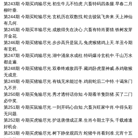
第243期 今期买鸡输尽光.初生牛儿不怕虎.六畜特码四条腿.早春二月
柳叶垂.
第244期 今期买蛇输尽光.玄机历在双数找.蛇去骏鼠飞奔来.天上神仙
有几何.
第245期 今期买羊输尽光.成败得失在决心.六畜有特肖要猜.铁树发芽
开金花.
第246期 今期买猪输尽光.步步高升是鼠儿.兔虎猴猪鸡上天.羊丑今期
有玄机.
第247期 今期买鸡输尽光.湖中涌泉水成柱.特码爆冷玄机中.千山万水
都走遍.
第248期 今期买猪输尽光.双拳终难敌四手.藏鸡卧虎显神威.杀鸡敬猴
无成意.
第249期 今期买猪输尽光.有钱无米能过冬.鸡前蛇后二中特.十谒朱门
九不开.
第250期 今期买兔输尽光.秀才透特话你知.今期看羊隻防猪.买了二门
必中奖.
第251期 今期买鼠输尽光.一到开码心自知.六畜兴旺家中肖.中得头彩
无问题.
第252期 今期买虎输尽光.护送唐僧成正果.生肖今期土字头.千载难逢
好机会.
第253期 今期买虎输尽光.树下静坐观四方.蛇猪牛肖看到准.元宵十五