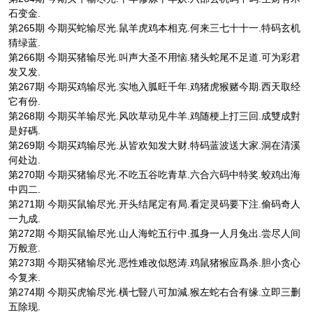
石变金.
第265期 今期买蛇输尽光.鼠羊虎鸡本相克.何来三七十十一.特码玄机
猜绿蓝.
第266期 今期买猪输尽光.叫声大圣不用恼.猪头蛇尾不足道.可为彩君
发又发.
第267期 今期买鸡输尽光.实地入胍旺千年.鸡猪虎猴赌今期.西天取经
它有份.
第268期 今期买羊输尽光.风吹草动见牛羊.鸡随梗上打三回.成雙成對
是好碼.
第269期 今期买鸡输尽光.从皆欢知发大财.特码蓝波送大家.洞在清溪
何处边.
第270期 今期买猪输尽光.不吃五谷吃青草.六合六码中特奖.蛟鸡出海
中四二.
第271期 今期买鼠输尽光.开头结尾定有局.看定灵码要下注.偷码奇人
一九成.
第272期 今期买鼠输尽光.山人海蛇五行中.孤身一人月兔出.尝尽人间
万般意.
第273期 今期买猪输尽光.恶性难改似怒涛.鸡鼠猪猴应爲杀.胆小贪心
今复来.
第274期 今期买虎输尽光.橫七豎八可加減.猴左蛇右合有缘.立即三删
五除现.