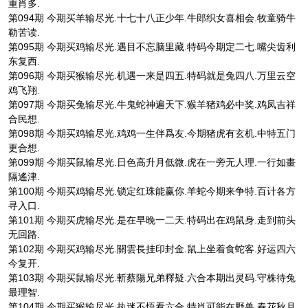
重肖多.
第094期 今期买羊输尽光.十七十八正少年.牛郎织女喜相会.牧童骑牛
勒苦读.
第095期 今期买鸡输尽光.遇目不忘脑里藏.特码今期定二七.嘴尖齿利
东复西.
第096期 今期买猴输尽光.机遇一来是四五.特码就是兔四八.万里云空
鸡飞翔.
第097期 今期买兔输尽光.牛鬼蛇神遍天下.猴羊猪鸡必中奖.鸡凤吉祥
合民想.
第098期 今期买鸡输尽光.鸡鸡一生伴爲友.今期猪虎有玄机.中特五门
更合想.
第099期 今期买鼠输尽光.日色高升月低微.虎在一旁无人理.一行如畫
隔遙津.
第100期 今期买鸡输尽光.锁定红珠能赢你.羊蛇今期来争特.百计各方
寻入口.
第101期 今期买虎输尽光.是在早晚一二天.特码出在鸡鼠身.走到前头
无回路.
第102期 今期买鸡输尽光.關雲長挂印封金.鼠上坐着食蛇客.好运四六
今复开.
第103期 今期买鼠输尽光.斬蔡陽兄弟釋疑.六合本期出灵码.守株待兔
最理智.
第104期 今期买猴输尽光.执迷不悟看六合.特肖可能在野兽.春花秋月