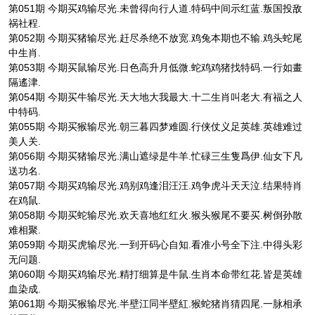
第051期 今期买鸡输尽光.未曾得向行人道.特码中间示红蓝.叛国投敌
祸社程.
第052期 今期买猪输尽光.赶尽杀绝不放宽.鸡兔本期也不输.鸡头蛇尾
中生肖.
第053期 今期买鼠输尽光.日色高升月低微.蛇鸡鸡猪找特码.一行如畫
隔遙津.
第054期 今期买牛输尽光.天大地大我最大.十二生肖叫老大.有福之人
中特码.
第055期 今期买猴输尽光.朝三暮四梦难圆.行侠仗义足英雄.英雄难过
美人关.
第056期 今期买猪输尽光.满山遮绿是牛羊.忙碌三生隻爲伊.仙女下凡
送功名.
第057期 今期买鸡输尽光.鸡别鸡逢泪汪汪.鸡争虎斗天天泣.结果特肖
在鸡鼠.
第058期 今期买蛇输尽光.欢天喜地红红火.猴头猴尾不要买.树倒孙散
难相聚.
第059期 今期买虎输尽光.一到开码心自知.看准小号全下注.中得头彩
无问题.
第060期 今期买鸡输尽光.精打细算是牛鼠.生肖本命带红花.皆是英雄
血染成.
第061期 今期买猴输尽光.半壁江同半壁紅.猴蛇猪肖猜四尾.一脉相承