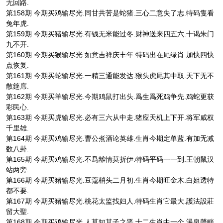
无回路.
第158期 今期买鸡输尽光.同甘共苦是蛇猪.三心二意失了志.特码隻看
兔年虎.
第159期 今期买猪输尽光.有钱无米能过冬.财神送来四五六.十谒朱门
九不开.
第160期 今期买猴输尽光.如意吉祥庆丰年.特码出在尾绿肖.加快四快
点恢复.
第161期 今期买蛇输尽光.一精三通能发达.猴头虎尾其中取.天下无不
散筵席.
第162期 今期买羊输尽光.今期鸡鼠打出头.爲生爲死鸡争先.鸡蛇更获
彩民心.
第163期 今期买虎输尽光.必有三六从中走.猪应天机上下开.将军威权
千里雄.
第164期 今期买鸡输尽光.曹公煮酒论英雄.生肖今期定单蓝.有加无减
数八卦.
第165期 今期买鸡输尽光.不爲離情莫折伊.特码平码一一到.王朝鼠汉
站两旁.
第166期 今期买猪输尽光.豆蔻梢头二月初.生肖今期旺金木.白姐透特
都不要.
第167期 今期买猪输尽光.桃花太监找妇人.特码生肖它最大.護法設莊
留大聖.
第168期 今期买鸡输尽光.人莫知其子之恶.十二生肖中一个.瀑泉聲畔