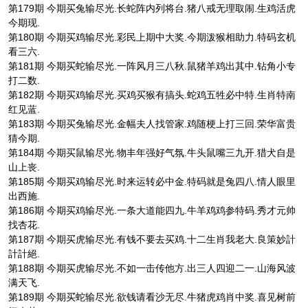
第179期 今期买兔输尽光.长蛇阵内列将台.猪八戒无理取闹.生鸡活虎
今期现.
第180期 今期买鸡输尽光.彩民上期中大奖.今期泼猴相助力.特码玄机
看三六.
第181期 今期买蛇输尽光.一阵风月三八秋.鼠猪羊鸡出其中.钻角小专
打二数.
第182期 今期买鸡输尽光.买鸡买猴有搞头.蛇鸡五牲必中特.生肖特南
红见蓝.
第183期 今期买兔输尽光.金幅夫人找管家.鸡随梗上打三回.荣华富贵
猜今期.
第184期 今期买鼠输尽光.物丰年强好气氛.牛头鼠嘴三九开.猎犬自是
山上丧.
第185期 今期买鸡输尽光.时来运转必中金.特码就是兔四八.情人眼里
出西施.
第186期 今期买鸡输尽光.一条大道能四九.牛羊鸡鸡参特码.秀才元帅
找杏花.
第187期 今期买虎输尽光.有钱不要去买鸡.十二生肖我老大.良策妙計
計計絕.
第188期 今期买虎输尽光.不如一击传他方.出三人四迎二一.山海风波
满天飞.
第189期 今期买蛇输尽光.欲钱请看沙无尽.牛猪虎鸡肖中奖.喜见树前