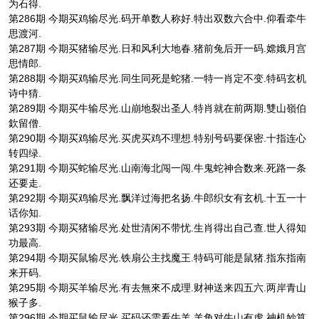
为石得.
第286期 今期买鸡输尽光.码开单数人称好.特出双数六合中.仰看牵牛
思渡河.
第287期 今期买猪输尽光.日和风利大地春.猪前兔后开一码.嫦娥月宫
思情郎.
第288期 今期买鸡输尽光.同生同死是蛇猪.一特一肖定不变.特码玄机
诗中猜.
第289期 今期买牛输尽光.山崩地裂出圣人.特肖就在前两期.雙山嶺伯
欽留僧.
第290期 今期买鸡输尽光.买虎买鸡不理想.特别号码要保密.十指连心
转四绿.
第291期 今期买蛇输尽光.山南海北闯一闯.牛鬼蛇神合数来.死路一条
还要走.
第292期 今期买鸡输尽光.飘洋过海把名扬.牛郎织女有玄机.十五一十
话你知.
第293期 今期买猪输尽光.处世清闲不带忧.生肖得出自己查.世人得知
功最高.
第294期 今期买鼠输尽光.铁扇公主找魔王.特码可能是鼠猪.指东指南
来开码.
第295期 今期买羊输尽光.有去無來不成理.财神送来四五六.两岸青山
猴子多.
第296期 今期买鼠输尽光.买码还需看牛羊.羊角对牛山有虎.神机妙算