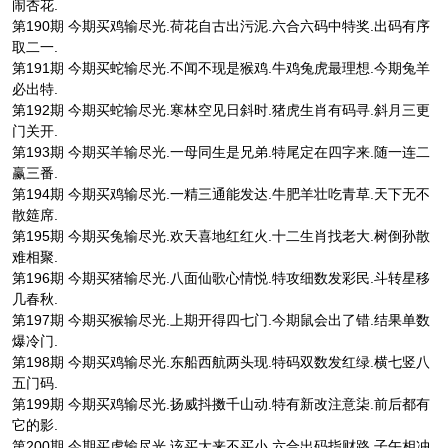
闹杏花.
第190期 今期买鸡输尽光.荷花自古出污泥.六合六码中特奖.出码有序
取二一.
第191期 今期买蛇输尽光.不闻不现是猴鸡.牛鸡兔虎最理想.今期兔羊
必出特.
第192期 今期买蛇输尽光.寒林空见日斜时.猪虎生肖有码寻.斜月三更
门关开.
第193期 今期买羊输尽光.一母同生是兄弟.特尾定在四字来.随一连二
赢三番.
第194期 今期买鸡输尽光.一精三通能发达.牛肥羊壮吃青草.天下无不
散筵席.
第195期 今期买兔输尽光.欢天喜地红红火.十二生肖找老大.树倒孙散
难相聚.
第196期 今期买猪输尽光.八面仙歌心情悦.特攻细数发彩民.斗转星移
几春秋.
第197期 今期买猴输尽光.上期开得四七门.今期鼠会出了错.结果单数
爆冷门.
第198期 今期买鸡输尽光.东船西航两头现.特码双数发红绿.横七竖八
五门码.
第199期 今期买鸡输尽光.扬威抖擞千山动.特有新改注意柒.前后都有
它的影.
第200期 今期买虎输尽光.该买大来不买小.六合出码指财路.子午相冲