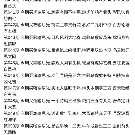
自己挑.
第041期 今期买虎输尽光.鸡猴今期不中用.鸡虎羊鸡有看头.彩民认真
想四七.
第042期 今期买鸡输尽光.荷花兰李找竹花.看好二九明中取.百万论坛
有玄機.
第043期 今期买鼠输尽光.日和风利大地春.鸡鼠猪猴应爲杀.嫦娥月宫
思情郎.
第044期 今期买兔输尽光.相逢鼠上纷桃雨.特码定双出本期.乌云敞开
见太阳.
第045期 今期买鼠输尽光.静观大局有生机.蛇里有虎得玄机.要红要蓝
自己挑.
第046期 今期买猪输尽光.冷门号码是三六.羊鼠猪虎猴有特.相扶持逢
凶化吉.
第047期 今期买猪输尽光.实地入胍旺千年.特头本期零三四.西天取经
它有份.
第048期 今期买兔输尽光.一个特码三出勤.鸡门三五有几高.合单定能
中大奖.
第049期 今期买鸡输尽光.送走猴年到鸡年.六畜猜特真天子.号双波爲
红与绿.
第050期 今期买猴输尽光.是在早晚一二天.牛羊成群出三二.走到前头
无回路.