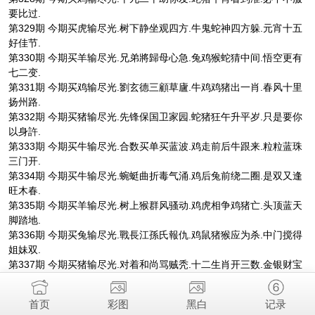
要比过.
第329期 今期买虎输尽光.树下静坐观四方.牛鬼蛇神四方躲.元宵十五
好佳节.
第330期 今期买羊输尽光.兄弟將歸母心急.兔鸡猴蛇猜中间.悟空更有
七二变.
第331期 今期买鸡输尽光.劉玄德三顧草廬.牛鸡鸡猪出一肖.春风十里
扬州路.
第332期 今期买猪输尽光.先锋保国卫家园.蛇猪狂午升平岁.只是要你
以身許.
第333期 今期买牛输尽光.合数买单买蓝波.鸡走前后牛跟来.粒粒蓝珠
三门开.
第334期 今期买牛输尽光.蜿蜓曲折毒气涌.鸡后兔前绕二圈.是双又逢
旺木春.
第335期 今期买羊输尽光.树上猴群风骚动.鸡虎相争鸡猪亡.头顶蓝天
脚踏地.
第336期 今期买兔输尽光.戰長江孫氏報仇.鸡鼠猪猴应为杀.中门搅得
姐妹双.
第337期 今期买猪输尽光.对着和尚骂贼秃.十二生肖开三数.金银财宝
随手拿.
第338期 今期买猪输尽光.一线求生也挣扎.六合开彩乐呵呵.沾请带故
首页
彩图
黑白
记录
朋友聚.